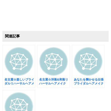
関連記事
名古屋☆楽しいブライ
名古屋☆洋装&和装リ
あなたを輝かせる出張
ダルリハーサルヘアメ
ハーサルヘアメイク
ブライダルヘアメイク
イク