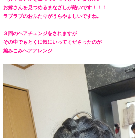
お嫁さんを見つめるまなざしが熱いです！！！
ラブラブのおふたりがうらやましいですね。
３回のヘアチェンジをされますが
その中でもとくに気にいってくださったのが
編みこみヘアアレンジ