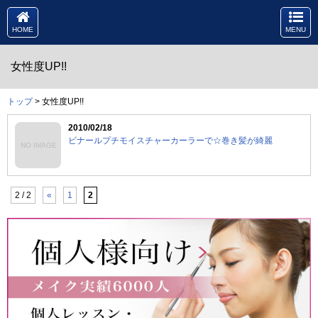
HOME
MENU
女性度UP!!
トップ
> 女性度UP!!
2010/02/18
ビナールプチモイスチャーカーラーで☆巻き髪が綺麗
NO IMAGE
2 / 2
«
1
2