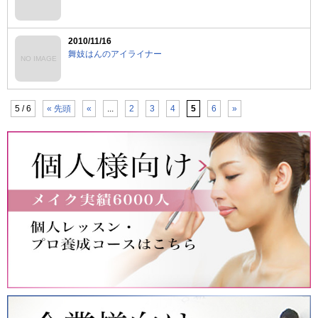
2010/11/16
舞妓はんのアイライナー
NO IMAGE
5 / 6
« 先頭
«
...
2
3
4
5
6
»