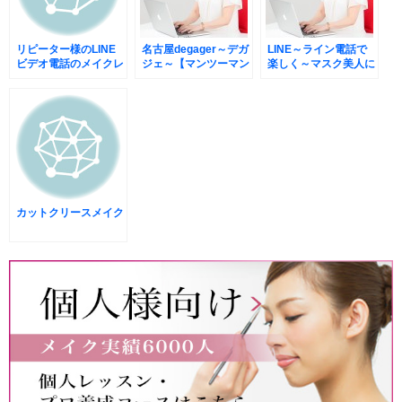
リピーター様のLINE
名古屋degager～デガ
LINE～ライン電話で
ビデオ電話のメイクレ
ジェ～【マンツーマン
楽しく～マスク美人に
ッスン
のオンラインメイクレ
なれる。
ッスン】
カットクリースメイク