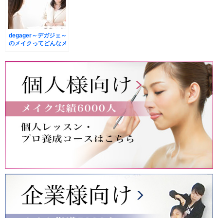
degager～デガジェ～
のメイクってどんなメ
イクなの?