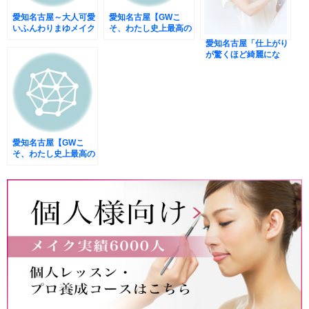
愛知名古屋～大人可愛
愛知名古屋【GWこ
いふんわりまゆメイク
そ、わたし史上最高の
～プチプラコスメ
美人になる。】
愛知名古屋「仕上がり
が驚くほど綺麗にな
る」2day若みえつや
美肌メイクレッスンの
うれしい声
愛知名古屋【GWこ
そ、わたし史上最高の
美人になる。】満席に
なりました。