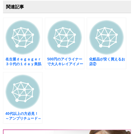
関連記事
名古屋ｄｅｇａｇｅｒ
500円のアイライナー
化粧品が安く買えるお
３０代の１ｄａｙ美肌
で大人キレイアイメー
店②
フルメイクレッスン
クができちやう。
40代以上の方必見！
～アンプリチュード～
コンスピキュアイズ
02ピンクベージュア
イシャドウの塗り方