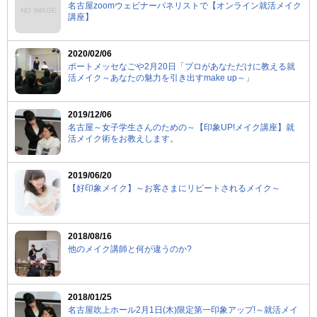
名古屋zoomウェビナーパネリストで【オンライン就活メイク
NO IMAGE
講座】
2020/02/06
ポートメッセなごや2月20日「プロがあなただけに教える就
活メイク～あなたの魅力を引き出すmake up～」
2019/12/06
名古屋～女子学生さんのための～【印象UP!メイク講座】就
活メイク術をお教えします。
2019/06/20
【好印象メイク】～お客さまにリピートされるメイク～
2018/08/16
他のメイク講師と何が違うのか?
2018/01/25
名古屋吹上ホール2月1日(木)限定第一印象アップ!～就活メイ