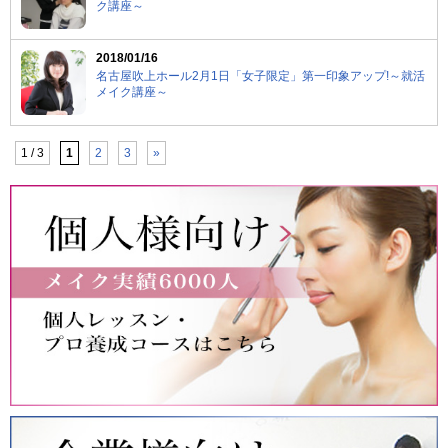
ク講座～
2018/01/16
名古屋吹上ホール2月1日「女子限定」第一印象アップ!～就活
メイク講座～
1 / 3
1
2
3
»