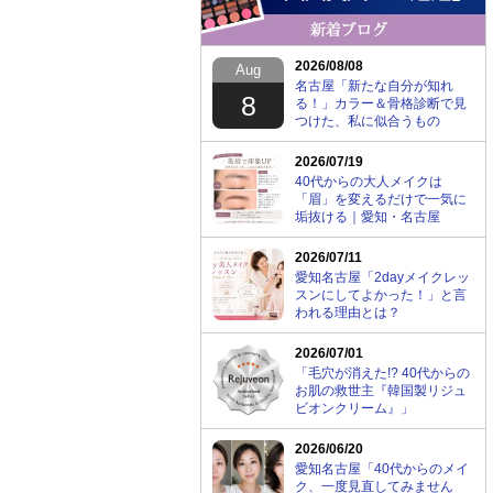
2026/08/08
Aug
名古屋「新たな自分が知れ
8
る！」カラー＆骨格診断で見
つけた、私に似合うもの
2026/07/19
40代からの大人メイクは
「眉」を変えるだけで一気に
垢抜ける｜愛知・名古屋
2026/07/11
愛知名古屋「2dayメイクレッ
スンにしてよかった！」と言
われる理由とは？
2026/07/01
「毛穴が消えた!? 40代からの
お肌の救世主『韓国製リジュ
ビオンクリーム』」
2026/06/20
愛知名古屋「40代からのメイ
ク、一度見直してみません