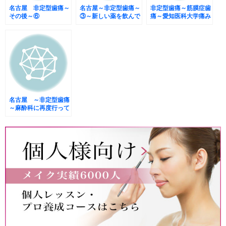
名古屋 非定型歯痛～
名古屋～非定型歯痛～
非定型歯痛～筋膜症歯
その後～⑥
③～新しい薬を飲んで
痛～愛知医科大学痛み
みたけど?
センターに行ってきま
した。④
名古屋 ～非定型歯痛
～麻酔科に再度行って
みたけど?⑪