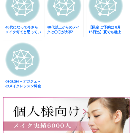
40代になって今さら
40代以上からのメイ
【限定 ご予約は 8月
メイク何てと思ってい
クは〇〇が大事!
15日迄】夏でも極上
るあなたへ
美人になれるヘアメイ
クレッスン
degager～デガジェ～
のメイクレッスン料金
は高い?