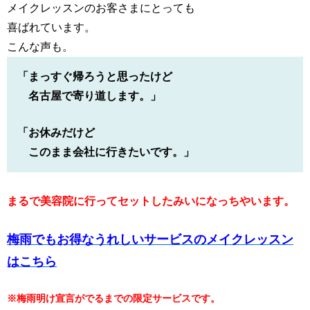
メイクレッスンのお客さまにとっても
喜ばれています。
こんな声も。
「まっすぐ帰ろうと思ったけど
名古屋で寄り道します。」
「お休みだけど
このまま会社に行きたいです。」
まるで美容院に行ってセットしたみいになっちやいます。
梅雨でもお得なうれしいサービスのメイクレッスン
はこちら
※梅雨明け宣言がでるまでの限定サービスです。