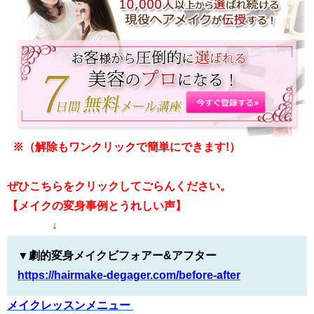
※（解除もワンクリックで簡単にできます!）
ぜひこちらをクリックしてごらんください。
【メイクの変身事例とうれしい声】
↓
▼劇的変身メイクビフォアー&アフター
https://hairmake-degager.com/
before-after
メイクレッスンメニュー