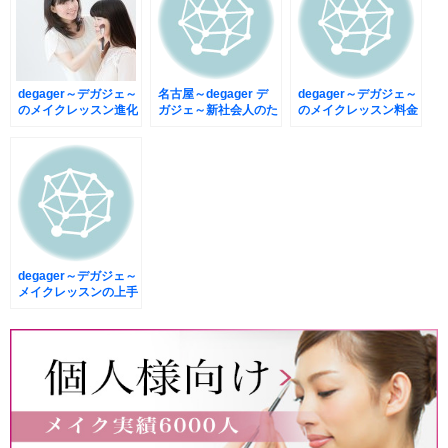
degager～デガジェ～
名古屋～degager デ
degager～デガジェ～
のメイクレッスン進化
ガジェ～新社会人のた
のメイクレッスン料金
し続けています「うれ
めのメイクレッスン
は高い?
しいお客様の声」
degager～デガジェ～
メイクレッスンの上手
な活用方法。