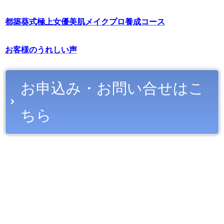
都築葵式極上女優美肌メイクプロ養成コース
お客様のうれしい声
お申込み・お問い合せはこ
ちら